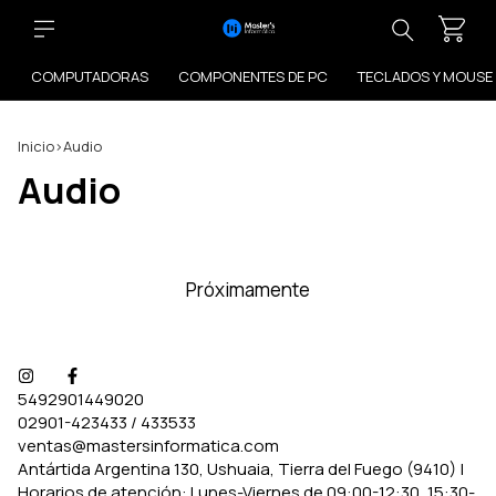
COMPUTADORAS
COMPONENTES DE PC
TECLADOS Y MOUSE
Inicio
>
Audio
Audio
Próximamente
5492901449020
02901-423433 / 433533
ventas@mastersinformatica.com
Antártida Argentina 130, Ushuaia, Tierra del Fuego (9410) |
Horarios de atención: Lunes-Viernes de 09:00-12:30, 15:30-