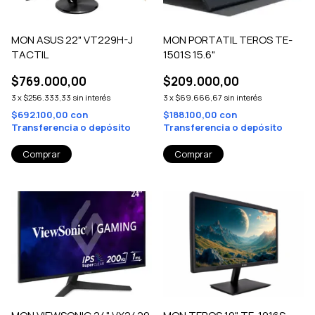
MON ASUS 22" VT229H-J
MON PORTATIL TEROS TE-
TACTIL
1501S 15.6"
$769.000,00
$209.000,00
3
x
$256.333,33
sin interés
3
x
$69.666,67
sin interés
$692.100,00
con
$188.100,00
con
Transferencia o depósito
Transferencia o depósito