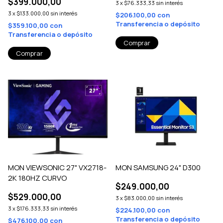
$399.000,00
3
x
$76.333,33
sin interés
3
x
$133.000,00
sin interés
$206.100,00
con
Transferencia o depósito
$359.100,00
con
Transferencia o depósito
1
/
3
MON VIEWSONIC 27" VX2718-
MON SAMSUNG 24" D300
2K 180HZ CURVO
$249.000,00
$529.000,00
3
x
$83.000,00
sin interés
3
x
$176.333,33
sin interés
$224.100,00
con
Transferencia o depósito
$476.100,00
con