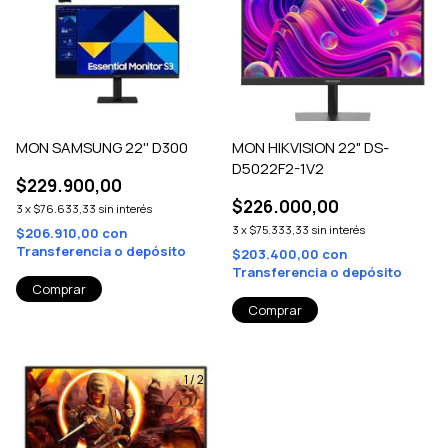
MON SAMSUNG 22'' D300
MON HIKVISION 22" DS-
D5022F2-1V2
$229.900,00
$226.000,00
3
x
$76.633,33
sin interés
3
x
$75.333,33
sin interés
$206.910,00
con
Transferencia o depósito
$203.400,00
con
Transferencia o depósito
1
/
2