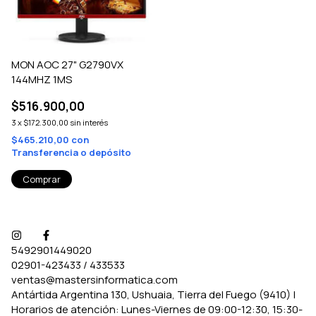
MON AOC 27" G2790VX
144MHZ 1MS
$516.900,00
3
x
$172.300,00
sin interés
$465.210,00
con
Transferencia o depósito
5492901449020
02901-423433 / 433533
ventas@mastersinformatica.com
Antártida Argentina 130, Ushuaia, Tierra del Fuego (9410) |
Horarios de atención: Lunes-Viernes de 09:00-12:30, 15:30-