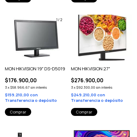
1
/
2
MON HIKVISION 19" DS-D5019
MON HIKVISION 27"
$176.900,00
$276.900,00
3
x
$58.966,67
sin interés
3
x
$92.300,00
sin interés
$159.210,00
con
$249.210,00
con
Transferencia o depósito
Transferencia o depósito