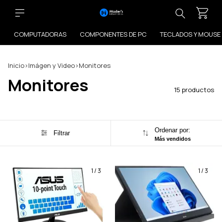
COMPUTADORAS
COMPONENTES DE PC
TECLADOS Y MOUSE
Inicio
>
Imágen y Video
>
Monitores
Monitores
15 productos
Ordenar por:
Filtrar
Más vendidos
1
/
3
1
/
3