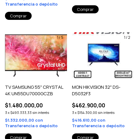
Transferencia o depósito
1
/
5
1
/
2
TV SAMSUNG 55" CRYSTAL
MON HIKVISION 32" DS-
4K UN55DU7000GCZB
D5032F3
$1.480.000,00
$462.900,00
3
x
$493.333,33
sin interés
3
x
$154.300,00
sin interés
$1.332.000,00
con
$416.610,00
con
Transferencia o depósito
Transferencia o depósito