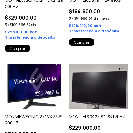
MON VIEWSONIC 24" VX2429
MON TEROS 19" TE-1916S
200HZ
$164.900,00
$329.000,00
3
x
$54.966,67
sin interés
3
x
$109.666,67
sin interés
$148.410,00
con
Transferencia o depósito
$296.100,00
con
Transferencia o depósito
1
/
3
MON VIEWSONIC 27" VX2729
MON TEROS 23.8" IPS 120HZ
200HZ
$229.000,00