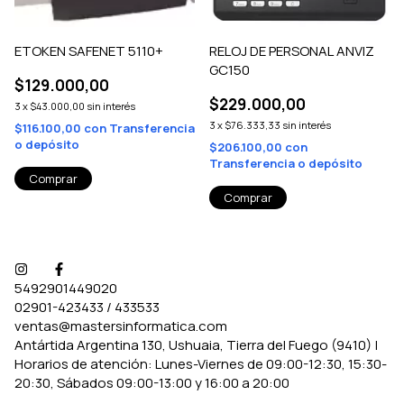
ETOKEN SAFENET 5110+
RELOJ DE PERSONAL ANVIZ
GC150
$129.000,00
$229.000,00
3
x
$43.000,00
sin interés
3
x
$76.333,33
sin interés
$116.100,00
con
Transferencia
o depósito
$206.100,00
con
Transferencia o depósito
5492901449020
02901-423433 / 433533
ventas@mastersinformatica.com
Antártida Argentina 130, Ushuaia, Tierra del Fuego (9410) |
Horarios de atención: Lunes-Viernes de 09:00-12:30, 15:30-
20:30, Sábados 09:00-13:00 y 16:00 a 20:00