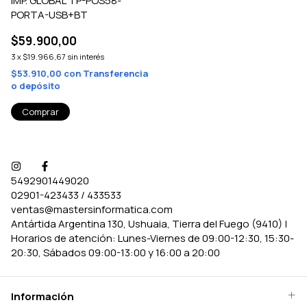
IMP. GLOBAL TP-POS58-
PORTA-USB+BT
$59.900,00
3
x
$19.966,67
sin interés
$53.910,00
con
Transferencia
o depósito
5492901449020
02901-423433 / 433533
ventas@mastersinformatica.com
Antártida Argentina 130, Ushuaia, Tierra del Fuego (9410) |
Horarios de atención: Lunes-Viernes de 09:00-12:30, 15:30-
20:30, Sábados 09:00-13:00 y 16:00 a 20:00
Información