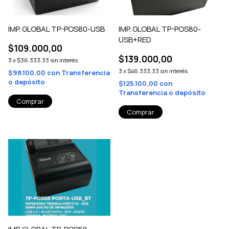
IMP. GLOBAL TP-POS80-USB
IMP. GLOBAL TP-POS80-
USB+RED
$109.000,00
$139.000,00
3
x
$36.333,33
sin interés
3
x
$46.333,33
sin interés
$98.100,00
con
Transferencia
o depósito
$125.100,00
con
Transferencia o depósito