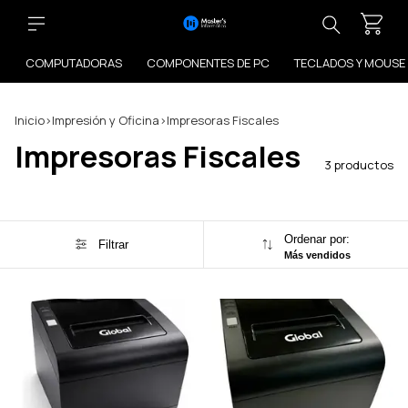
COMPUTADORAS
COMPONENTES DE PC
TECLADOS Y MOUSE
Inicio
>
Impresión y Oficina
>
Impresoras Fiscales
Impresoras Fiscales
3 productos
Ordenar por:
Filtrar
Más vendidos