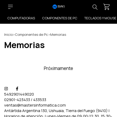
COMPUTADORAS
COMPONENTES DE PC
TECLADOS Y MOUSE
Inicio
>
Componentes de Pc
>
Memorias
Memorias
Próximamente
5492901449020
02901-423433 / 433533
ventas@mastersinformatica.com
Antártida Argentina 130, Ushuaia, Tierra del Fuego (9410) |
Horarios de atención: Lunes-Viernes de 09:00-12:30, 15:30-