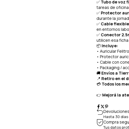
✅
Tubo de voz fi
tareas de oficina
✅
Protector aur
durante la jornad
✅
Cable flexible
en entornos labo
✅
Conector 2.
utilicen esa ficha
📦
Incluye:
• Auricular Felitr
• Protector auri
• Cable con con
• Packaging / ac
🚚
Envíos a Tier
📍
Retiro en el d
💳
Todos los med
👉
Mejorá la ate
Devoluciones
Hasta 30 días
Compra segu
Tus datos pro