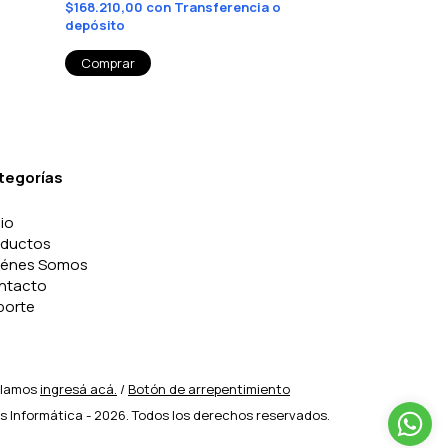
$168.210,00
con
Transferencia o
$112.410,00
co
depósito
depósito
tegorías
cio
oductos
iénes Somos
ntacto
porte
clamos
ingresá acá.
/
Botón de arrepentimiento
s Informática - 2026. Todos los derechos reservados.