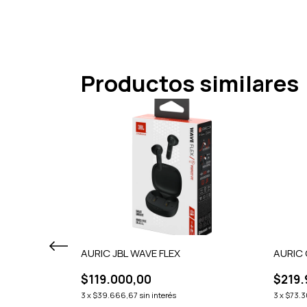
Productos similares
AURIC JBL WAVE FLEX
AURIC
$119.000,00
$219.
3
x
$39.666,67
sin interés
3
x
$73.3