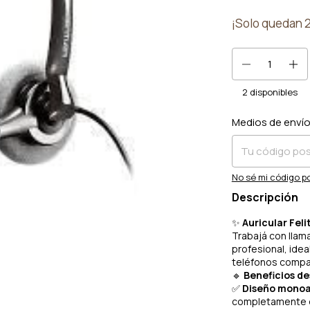
¡Solo quedan
2
disponibles
Medios de enví
Entregas para el 
No sé mi código p
Descripción
✨
Auricular Fel
Trabajá con llam
profesional, ideal
teléfonos compa
🔹
Beneficios d
✅
Diseño monoa
completamente d