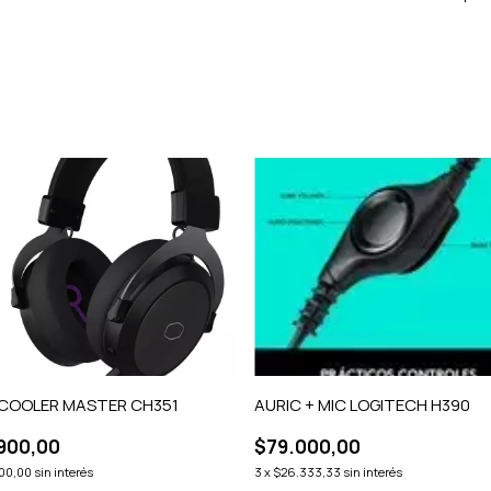
 COOLER MASTER CH351
AURIC + MIC LOGITECH H390
900,00
$79.000,00
00,00
sin interés
3
x
$26.333,33
sin interés