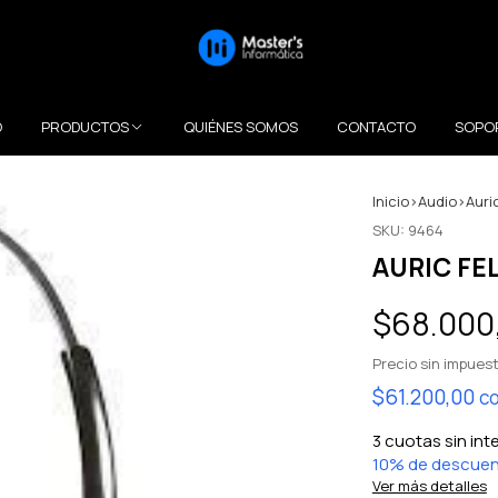
O
PRODUCTOS
QUIÉNES SOMOS
CONTACTO
SOPO
Inicio
>
Audio
>
Auri
SKU:
9464
AURIC FE
$68.000
Precio sin impues
$61.200,00
c
3
cuotas sin int
10% de descue
Ver más detalles