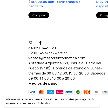
rencia o
$107.100,00
con
Transferencia o
$197.9
depósito
depósi
5492901449020
02901-423433 / 433533
ventas@mastersinformatica.com
Antártida Argentina 130, Ushuaia, Tierra del
Fuego (9410) | Horarios de atención: Lunes-
Viernes de 09:00-12:30, 15:30-20:30, Sábados
09:00-13:00 y 16:00 a 20:00
Medios de pago
Al navegar por este sitio
aceptás el uso de cookies
para agilizar tu
experiencia de compra.
Entendido