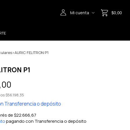
Mi cuenta
$0,00
RTE
culares
>
AURIC FELITRON P1
LITRON P1
,00
tos
$56.198,35
on
Transferencia o depósito
erés de
$22.666,67
nto
pagando con Transferencia o depósito