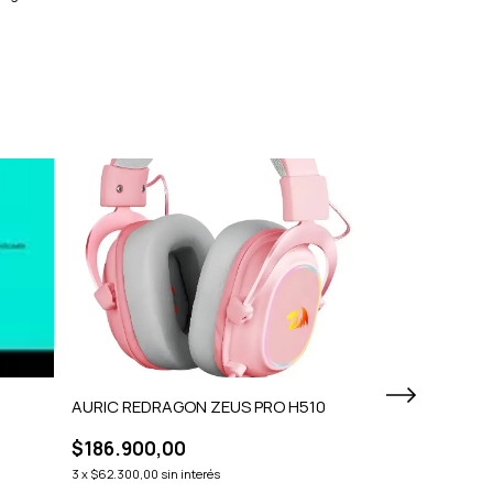
AURIC REDRAGON ZEUS PRO H510
AURIC TRUST
$186.900,00
$124.900,0
3
x
$62.300,00
sin interés
3
x
$41.633,33
sin 