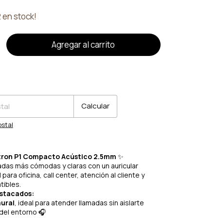
2
en stock!
o
CP:
Cambiar CP
Calcular
ostal
itron P1 Compacto Acústico 2.5mm
✨
adas más cómodas y claras con un auricular
 para oficina, call center, atención al cliente y
tibles.
estacados:
ural
, ideal para atender llamadas sin aislarte
el entorno 🎧