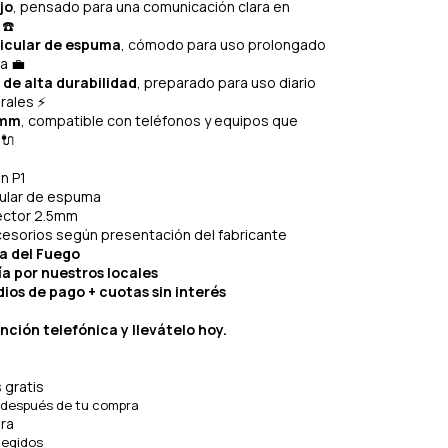
jo
, pensado para una comunicación clara en
 ☎️
icular de espuma
, cómodo para uso prolongado
a 💼
 de alta durabilidad
, preparado para uso diario
rales ⚡
5mm
, compatible con teléfonos y equipos que
 🔌
on P1
cular de espuma
ector 2.5mm
cesorios según presentación del fabricante
ra del Fuego
ía por nuestros locales
ios de pago + cuotas sin interés
nción telefónica y llevátelo hoy.
 gratis
 después de tu compra
ra
tegidos