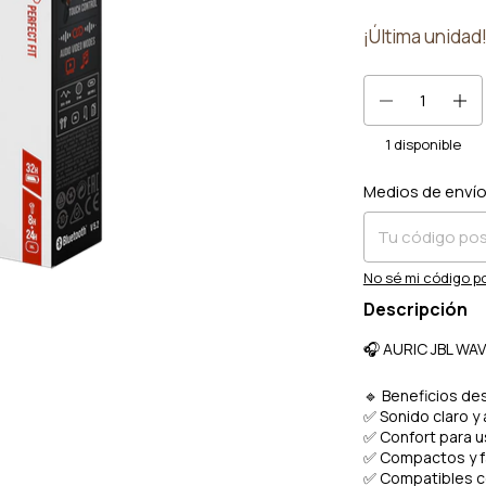
¡Última unidad
1
disponible
Medios de enví
Entregas para el 
No sé mi código p
Descripción
🎧 AURIC JBL WAV
🔹 Beneficios de
✅ Sonido claro y
✅ Confort para u
✅ Compactos y fá
✅ Compatibles c