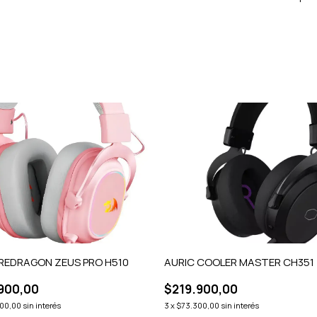
 REDRAGON ZEUS PRO H510
AURIC COOLER MASTER CH351
900,00
$219.900,00
00,00
sin interés
3
x
$73.300,00
sin interés