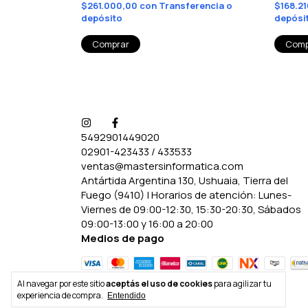
rencia o
$261.000,00
con
Transferencia o
$168.2
depósito
depósi
5492901449020
02901-423433 / 433533
ventas@mastersinformatica.com
Antártida Argentina 130, Ushuaia, Tierra del
Fuego (9410) | Horarios de atención: Lunes-
Viernes de 09:00-12:30, 15:30-20:30, Sábados
09:00-13:00 y 16:00 a 20:00
Medios de pago
Al navegar por este sitio
aceptás el uso de cookies
para agilizar tu
experiencia de compra.
Entendido