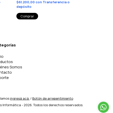
o
$61.200,00
con
Transferencia o
$179.100,00
co
depósito
depósito
tegorías
cio
oductos
iénes Somos
ntacto
porte
clamos
ingresá acá.
/
Botón de arrepentimiento
s Informática - 2026. Todos los derechos reservados.