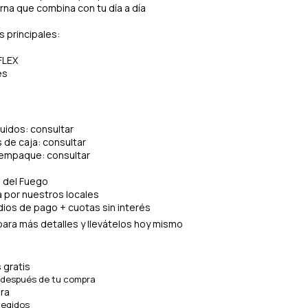
na que combina con tu día a día
s principales:
FLEX
es
luidos: consultar
de caja: consultar
 empaque: consultar
a del Fuego
ía por nuestros locales
ios de pago + cuotas sin interés
ara más detalles y llevátelos hoy mismo
 gratis
 después de tu compra
ra
tegidos