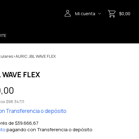
Mi cuenta
$0,00
RTE
culares
>
AURIC JBL WAVE FLEX
L WAVE FLEX
0,00
tos
$98.347,11
on
Transferencia o depósito
erés de
$39.666,67
nto
pagando con Transferencia o depósito