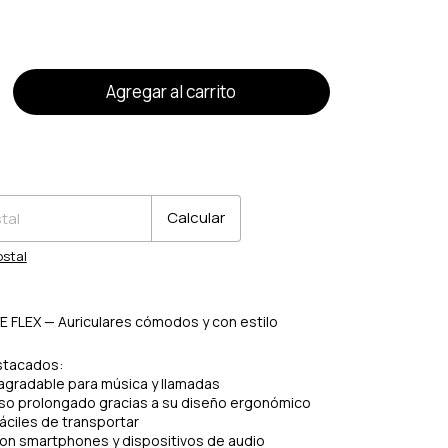
!
o
CP:
Cambiar CP
Calcular
ostal
E FLEX — Auriculares cómodos y con estilo
stacados:
 agradable para música y llamadas
so prolongado gracias a su diseño ergonómico
ciles de transportar
on smartphones y dispositivos de audio