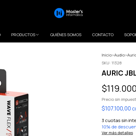
O
PRODUCTOS
QUIÉNES SOMOS
CONTACTO
SOPO
Inicio
>
Audio
>
Auri
SKU:
11328
AURIC JB
$119.00
Precio sin impues
$107.100,00
c
3
cuotas sin int
10% de descue
Ver más detalles