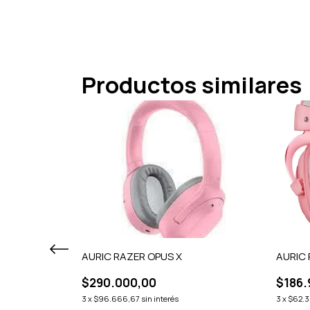
Productos similares
AURIC RAZER OPUS X
AURIC
$290.000,00
$186.
3
x
$96.666,67
sin interés
3
x
$62.3