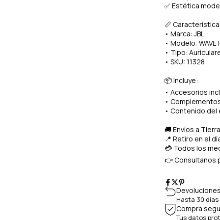
✅ Estética moder
📏 Característica
• Marca: JBL
• Modelo: WAVE 
• Tipo: Auricular
• SKU: 11328
📦 Incluye:
• Accesorios inc
• Complementos 
• Contenido del
🚚 Envíos a Tierr
📍 Retiro en el d
💳 Todos los med
👉 Consultanos p
Devoluciones
Hasta 30 días
Compra segu
Tus datos pro