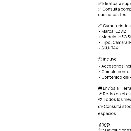
✅ Ideal para sup
✅ Consultá compa
que necesites
📏 Característica
• Marca: EZVIZ
• Modelo: H3C 3
• Tipo: Cámara I
• SKU: 744
📦 Incluye:
• Accesorios inc
• Complementos 
• Contenido del
🚚 Envíos a Tierr
📍 Retiro en el d
💳 Todos los med
👉 Consultá stock
espacios
Devoluciones