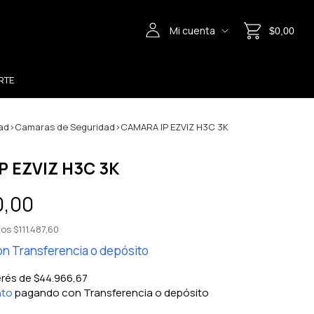
Mi cuenta
$0,00
RTE
ad
>
Camaras de Seguridad
>
CAMARA IP EZVIZ H3C 3K
P EZVIZ H3C 3K
0,00
tos
$111.487,60
on
Transferencia o depósito
erés de
$44.966,67
nto
pagando con Transferencia o depósito