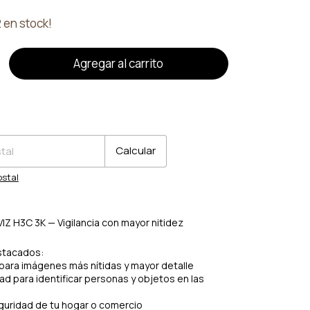
2
en stock!
o
CP:
Cambiar CP
Calcular
ostal
IZ H3C 3K — Vigilancia con mayor nitidez
stacados:
para imágenes más nítidas y mayor detalle
d para identificar personas y objetos en las
guridad de tu hogar o comercio