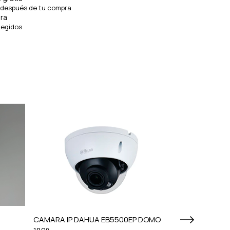
 después de tu compra
ra
tegidos
CAMARA IP DAHUA EB5500EP DOMO
CAMARA IP EZ