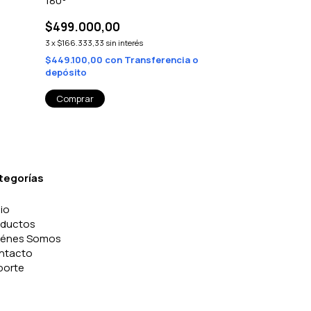
180°
$249.900,0
$499.000,00
3
x
$83.300,00
sin 
3
x
$166.333,33
sin interés
$224.910,00
c
depósito
$449.100,00
con
Transferencia o
depósito
tegorías
cio
oductos
iénes Somos
ntacto
porte