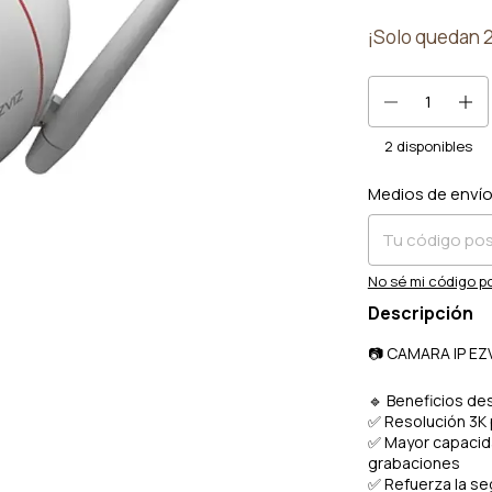
¡Solo quedan
2
disponibles
Medios de enví
Entregas para el 
No sé mi código p
Descripción
📷 CAMARA IP EZV
🔹 Beneficios de
✅ Resolución 3K 
✅ Mayor capacida
grabaciones
✅ Refuerza la se