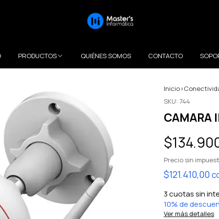
O
PRODUCTOS
QUIÉNES SOMOS
CONTACTO
SOPO
Inicio
>
Conectivid
SKU:
744
CAMARA I
$134.90
Precio sin impues
$121.410,00
c
3
cuotas sin int
10% de descue
Ver más detalles