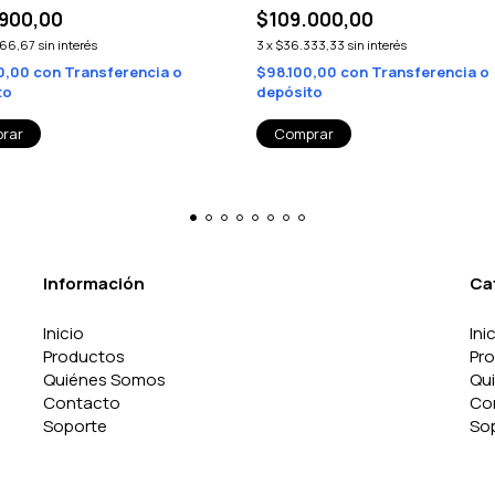
900,00
$109.000,00
66,67
sin interés
3
x
$36.333,33
sin interés
0,00
con
Transferencia o
$98.100,00
con
Transferencia o
to
depósito
Información
Ca
Inicio
Ini
Productos
Pr
Quiénes Somos
Qu
Contacto
Co
Soporte
So