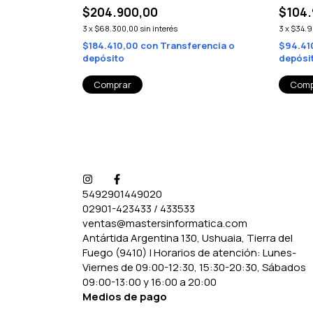
$204.900,00
$104.
3
x
$68.300,00
sin interés
3
x
$34.9
rencia o
$184.410,00
con
Transferencia o
$94.41
depósito
depósi
5492901449020
02901-423433 / 433533
ventas@mastersinformatica.com
Antártida Argentina 130, Ushuaia, Tierra del
Fuego (9410) | Horarios de atención: Lunes-
Viernes de 09:00-12:30, 15:30-20:30, Sábados
09:00-13:00 y 16:00 a 20:00
Medios de pago