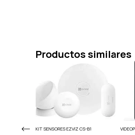
Productos similares
DUAL
KIT SENSORES EZVIZ CS-B1
VIDEO