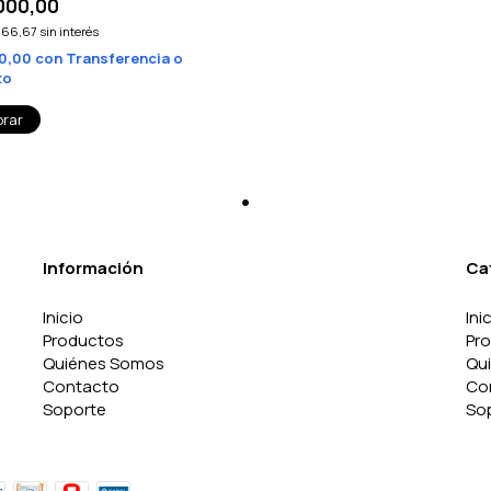
000,00
666,67
sin interés
00,00
con
Transferencia o
to
Información
Ca
Inicio
Ini
Productos
Pr
Quiénes Somos
Qu
Contacto
Co
Soporte
So