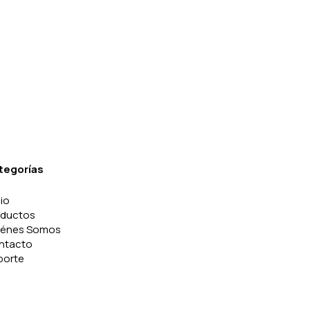
tegorías
cio
oductos
iénes Somos
ntacto
porte