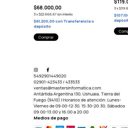
$119.
$68.000,00
3
x
$39.
3
x
$22.666,67
sin interés
$107.1
depósi
$61.200,00
con
Transferencia o
depósito
5492901449020
02901-423433 / 433533
ventas@mastersinformatica.com
Antártida Argentina 130, Ushuaia, Tierra del
Fuego (9410) | Horarios de atención: Lunes-
Viernes de 09:00-12:30, 15:30-20:30, Sábados
09:00-13:00 y 16:00 a 20:00
Medios de pago