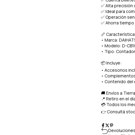
✅ Alta precisión
✅ Ideal para com
✅ Operación senci
✅ Ahorra tiempo y
📏 Característica
• Marca: DAIHAT
• Modelo: D-CB1
• Tipo: Contador
📦 Incluye:
• Accesorios inc
• Complementos 
• Contenido del
🚚 Envíos a Tierr
📍 Retiro en el d
💳 Todos los med
👉 Consultá stock
Devoluciones