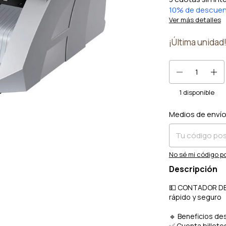
10% de descue
Ver más detalles
¡Última unidad
1
disponible
Medios de enví
Entregas para el 
No sé mi código p
Descripción
💵 CONTADOR DE 
rápido y seguro
🔹 Beneficios de
✅ Cuenta billetes