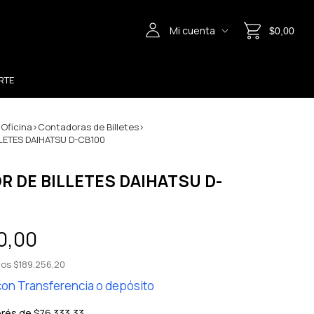
Mi cuenta
$0,00
RTE
 Oficina
>
Contadoras de Billetes
>
LETES DAIHATSU D-CB100
 DE BILLETES DAIHATSU D-
0,00
tos
$189.256,20
con
Transferencia o depósito
erés de
$76.333,33