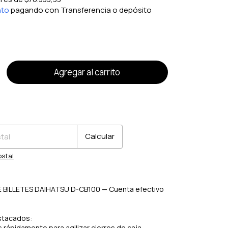
nto
pagando con Transferencia o depósito
!
o
CP:
Cambiar CP
Calcular
ostal
BILLETES DAIHATSU D-CB100 — Cuenta efectivo
stacados:
 rápidamente para agilizar cierres de caja