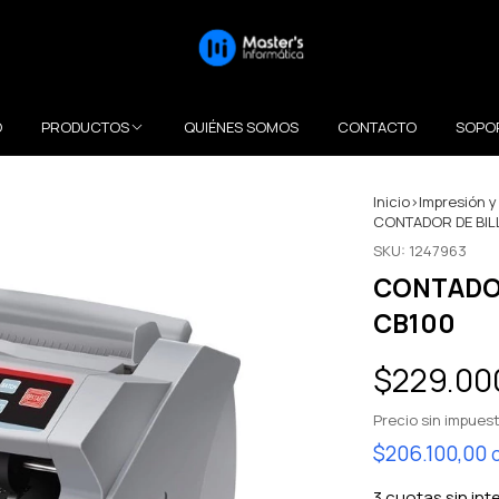
O
PRODUCTOS
QUIÉNES SOMOS
CONTACTO
SOPO
Inicio
>
Impresión y
CONTADOR DE BIL
SKU:
1247963
CONTADOR
CB100
$229.00
Precio sin impues
$206.100,00
3
cuotas sin int