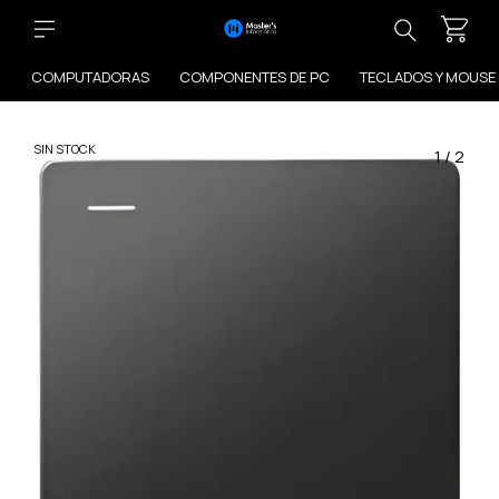
COMPUTADORAS
COMPONENTES DE PC
TECLADOS Y MOUSE
SIN STOCK
1
/
2