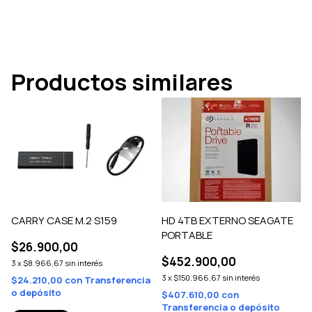
Productos similares
CARRY CASE M.2 S159
HD 4TB EXTERNO SEAGATE
PORTABLE
$26.900,00
$452.900,00
3
x
$8.966,67
sin interés
3
x
$150.966,67
sin interés
$24.210,00
con
Transferencia
o depósito
$407.610,00
con
Transferencia o depósito