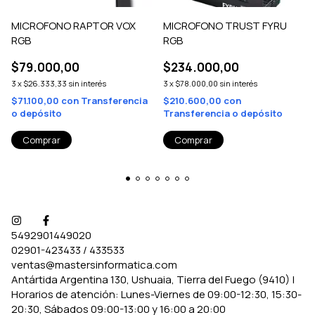
MICROFONO RAPTOR VOX
MICROFONO TRUST FYRU
RGB
RGB
$79.000,00
$234.000,00
3
x
$26.333,33
sin interés
3
x
$78.000,00
sin interés
$71.100,00
con
Transferencia
$210.600,00
con
o depósito
Transferencia o depósito
5492901449020
02901-423433 / 433533
ventas@mastersinformatica.com
Antártida Argentina 130, Ushuaia, Tierra del Fuego (9410) |
Horarios de atención: Lunes-Viernes de 09:00-12:30, 15:30-
20:30, Sábados 09:00-13:00 y 16:00 a 20:00