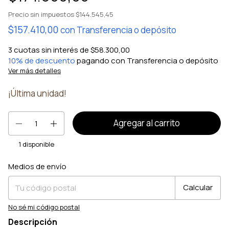
Precio sin impuestos
$144.545,45
$157.410,00
con
Transferencia o depósito
3
cuotas sin interés de
$58.300,00
10% de descuento
pagando con Transferencia o depósito
Ver más detalles
¡Última unidad!
1
disponible
Medios de envío
Entregas para el CP:
Cambiar CP
Calcular
No sé mi código postal
Descripción