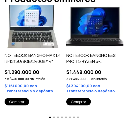
NOTEBOOK BANGHO MAX L4
NOTEBOOK BANGHO BES
I3-1215U/8GB/240GB/14"
PRO T5 RYZEN 5-
7430U/8GB/480GB/15.6"
$1.290.000,00
$1.449.000,00
3
x
$430.000,00
sin interés
3
x
$483.000,00
sin interés
$1.161.000,00
con
$1.304.100,00
con
Transferencia o depósito
Transferencia o depósito