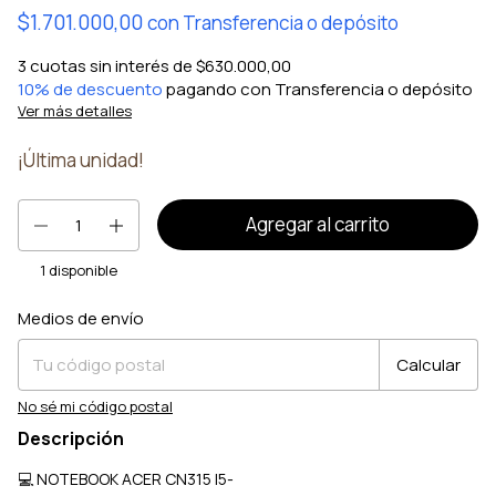
$1.701.000,00
con
Transferencia o depósito
3
cuotas sin interés de
$630.000,00
10% de descuento
pagando con Transferencia o depósito
Ver más detalles
¡Última unidad!
1
disponible
Medios de envío
Entregas para el CP:
Cambiar CP
Calcular
No sé mi código postal
Descripción
💻 NOTEBOOK ACER CN315 I5-