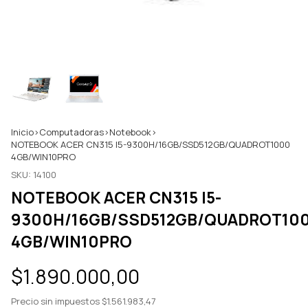
Inicio
>
Computadoras
>
Notebook
>
NOTEBOOK ACER CN315 I5-9300H/16GB/SSD512GB/QUADROT1000
4GB/WIN10PRO
SKU:
14100
NOTEBOOK ACER CN315 I5-
9300H/16GB/SSD512GB/QUADROT10
4GB/WIN10PRO
$1.890.000,00
Precio sin impuestos
$1.561.983,47