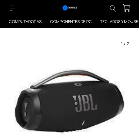
COMPUTADORAS
COMPONENTES DE PC
TECLADOS Y MOUSE
1
/
2