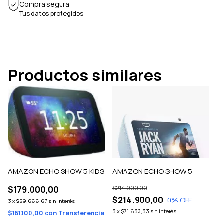
Compra segura
Tus datos protegidos
Productos similares
AMAZON ECHO SHOW 5 KIDS
AMAZON ECHO SHOW 5
$179.000,00
$214.900,00
$214.900,00
0
% OFF
3
x
$59.666,67
sin interés
3
x
$71.633,33
sin interés
$161.100,00
con
Transferencia