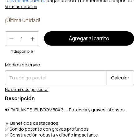
10% de descuento
pagando con Transferencia o depósito
Ver más detalles
¡Última unidad!
1
disponible
Medios de envío
Entregas para el CP:
Cambiar CP
Calcular
No sé mi código postal
Descripción
🔊 PARLANTE JBL BOOMBOX 3 — Potencia y graves intensos
🔹 Beneficios destacados:
✅ Sonido potente con graves profundos
✅ Construcción robusta y diseño impactante