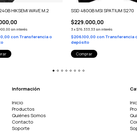
24GB HIKSEMI WAVE M.2
SSD 480GB MSI SPATIUM S270
000,00
$229.000,00
000,00
sin interés
3
x
$76.333,33
sin interés
00,00
con
Transferencia o
$206.100,00
con
Transferencia 
to
depósito
Información
Ca
Inicio
Ini
Productos
Pr
Quiénes Somos
Qu
Contacto
Co
Soporte
So