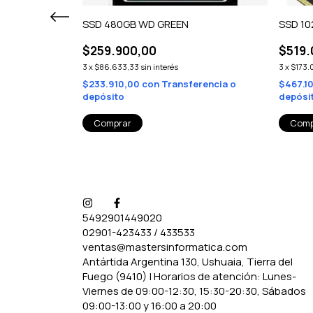
E M.2
SSD 480GB WD GREEN
SSD 10
$259.900,00
$519.
3
x
$86.633,33
sin interés
3
x
$173.
rencia o
$233.910,00
con
Transferencia o
$467.1
depósito
depósi
5492901449020
02901-423433 / 433533
ventas@mastersinformatica.com
Antártida Argentina 130, Ushuaia, Tierra del
Fuego (9410) | Horarios de atención: Lunes-
Viernes de 09:00-12:30, 15:30-20:30, Sábados
09:00-13:00 y 16:00 a 20:00