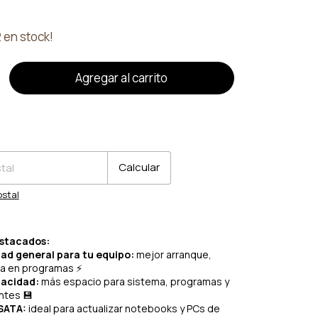
2
en stock!
o
CP:
Cambiar CP
Calcular
ostal
estacados:
ad general para tu equipo:
mejor arranque,
ta en programas ⚡
acidad:
más espacio para sistema, programas y
ntes 💾
SATA:
ideal para actualizar notebooks y PCs de