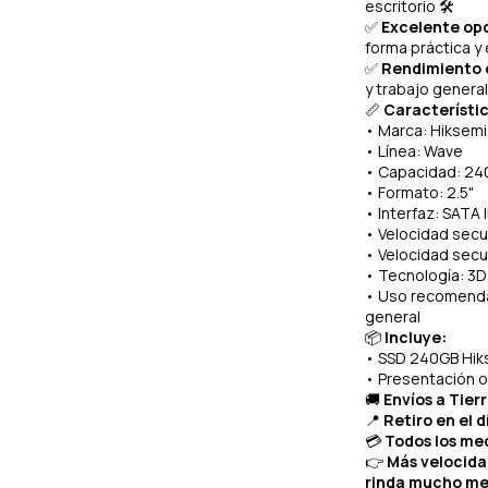
escritorio 🛠️
✅
Excelente op
forma práctica y
✅
Rendimiento c
y trabajo general
📏
Característic
• Marca: Hiksemi
• Línea: Wave
• Capacidad: 2
• Formato: 2.5"
• Interfaz: SATA II
• Velocidad secu
• Velocidad secu
• Tecnología: 3
• Uso recomenda
general
📦
Incluye:
• SSD 240GB Hik
• Presentación or
🚚
Envíos a Tier
📍
Retiro en el d
💳
Todos los med
👉
Más velocida
rinda mucho me