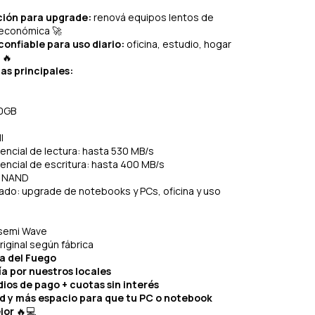
ción para upgrade:
renová equipos lentos de
 económica 🚀
onfiable para uso diario:
oficina, estudio, hogar
 🔥
as principales:
40GB
I
encial de lectura: hasta 530 MB/s
encial de escritura: hasta 400 MB/s
D NAND
do: upgrade de notebooks y PCs, oficina y uso
semi Wave
iginal según fábrica
ra del Fuego
ía por nuestros locales
ios de pago + cuotas sin interés
d y más espacio para que tu PC o notebook
jor
🔥💻