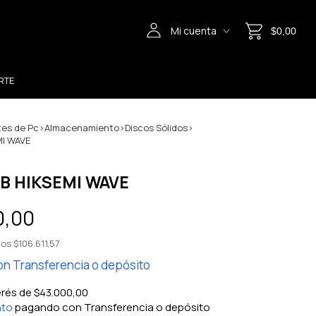
Mi cuenta
$0,00
RTE
es de Pc
>
Almacenamiento
>
Discos Sólidos
>
MI WAVE
B HIKSEMI WAVE
0,00
tos
$106.611,57
on
Transferencia o depósito
erés de
$43.000,00
nto
pagando con Transferencia o depósito