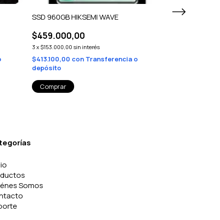
SSD 960GB HIKSEMI WAVE
SSD 480GB HI
$459.000,00
$226.900,0
3
x
$153.000,00
sin interés
3
x
$75.633,33
sin 
o
$413.100,00
con
Transferencia o
$204.210,00
c
depósito
depósito
tegorías
cio
oductos
iénes Somos
ntacto
porte