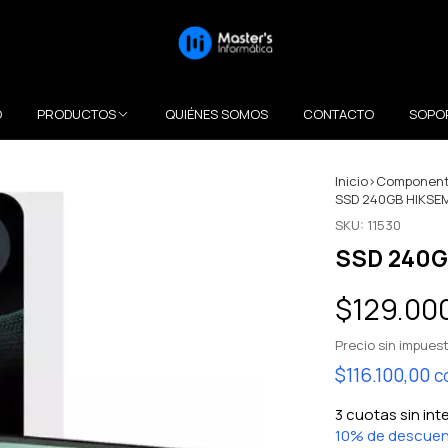
O
PRODUCTOS
QUIÉNES SOMOS
CONTACTO
SOPO
Inicio
>
Component
SSD 240GB HIKSE
SKU:
11530
SSD 240G
$129.00
Precio sin impues
$116.100,00
c
3
cuotas sin int
10% de descue