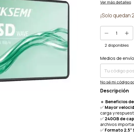
Ver más detalles
¡Solo quedan
2
disponibles
Medios de enví
Entregas para el 
No sé mi código p
Descripción
🔹
Beneficios d
✅
Mayor velocid
carga y respues
✅
240GB de cap
archivos importa
✅
Formato 2.5” 