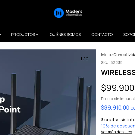
O
PRODUCTOS
QUIÉNES SOMOS
CONTACTO
SOPO
Inicio
>
Conectivid
1
/
2
SKU:
52238
WIRELESS
$99.900
Precio sin impues
$89.910,00
c
3
cuotas sin int
10% de descue
Ver más detalles