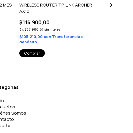
K2 MESH
WIRELESS ROUTER TP-LINK ARCHER
WIRELESS ROU
AX10
$126.900,0
$116.900,00
3
x
$42.300,00
sin 
3
x
$38.966,67
sin interés
o
$114.210,00
co
depósito
$105.210,00
con
Transferencia o
depósito
tegorías
cio
oductos
iénes Somos
ntacto
porte