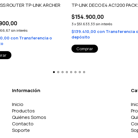
SS ROUTER TP-LINK ARCHER
TP-LINK DECO E4 AC1200 PAC
$154.900,00
900,00
3
x
$51.633,33
sin interés
966,67
sin interés
$139.410,00
con
Transferencia 
depósito
10,00
con
Transferencia o
to
Información
Ca
Inicio
Ini
Productos
Pr
Quiénes Somos
Qu
Contacto
Co
Soporte
So