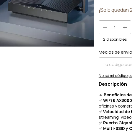
¡Solo quedan
2
disponibles
Medios de enví
Entregas para el 
No sé mi código p
Descripción
🔹
Beneficios d
✅
WiFi 6 AX3000
oficinas y comerc
✅
Velocidad de 
streaming, video
✅
Puerto Gigabi
✅
Multi-SSID y 