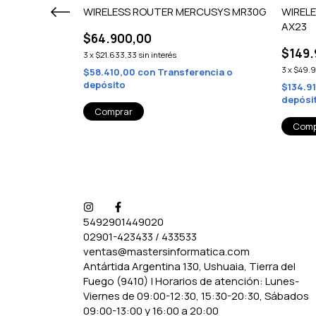
K X 3 M1300
WIRELESS ROUTER MERCUSYS MR30G
WIRELE
AX23
$64.900,00
$149.
3
x
$21.633,33
sin interés
3
x
$49.
erencia o
$58.410,00
con
Transferencia o
depósito
$134.9
depósi
5492901449020
02901-423433 / 433533
ventas@mastersinformatica.com
Antártida Argentina 130, Ushuaia, Tierra del
Fuego (9410) | Horarios de atención: Lunes-
Viernes de 09:00-12:30, 15:30-20:30, Sábados
09:00-13:00 y 16:00 a 20:00