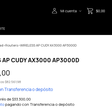
Mi cuenta
$0,00
RTE
ad
>
Routers
>
WIRELESS AP CUDY AX3000 AP3000D
 AP CUDY AX3000 AP3000D
,00
tos
$82.561,98
on
Transferencia o depósito
erés de
$33.300,00
nto
pagando con Transferencia o depósito