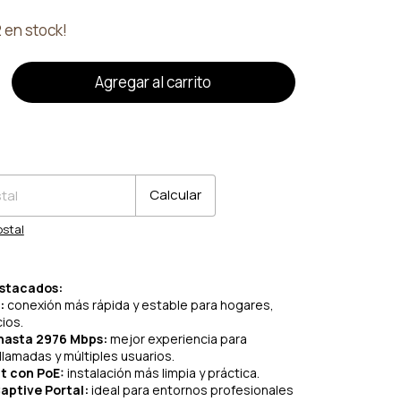
2
en stock!
o
CP:
Cambiar CP
Calcular
ostal
estacados:
:
conexión más rápida y estable para hogares,
ios.
hasta 2976 Mbps:
mejor experiencia para
llamadas y múltiples usuarios.
t con PoE:
instalación más limpia y práctica.
Captive Portal:
ideal para entornos profesionales