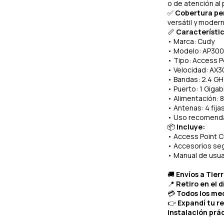
o de atención al 
✅
Cobertura pe
versátil y modern
📏
Característic
• Marca: Cudy
• Modelo: AP30
• Tipo: Access Po
• Velocidad: AX
• Bandas: 2.4 GH
• Puerto: 1 Gigab
• Alimentación: 
• Antenas: 4 fija
• Uso recomendad
📦
Incluye:
• Access Point 
• Accesorios se
• Manual de usua
🚚
Envíos a Tier
📍
Retiro en el d
💳
Todos los med
👉
Expandí tu re
instalación prá