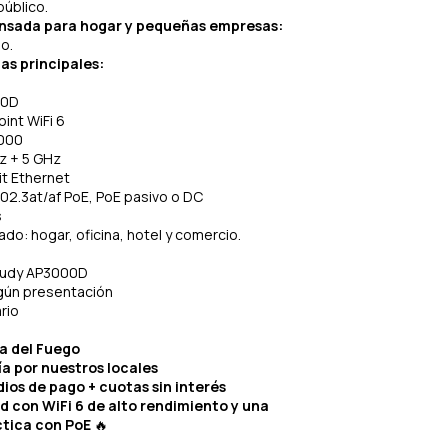
público.
nsada para hogar y pequeñas empresas:
o.
as principales:
00D
int WiFi 6
3000
z + 5 GHz
it Ethernet
802.3at/af PoE, PoE pasivo o DC
s
o: hogar, oficina, hotel y comercio.
Cudy AP3000D
gún presentación
rio
ra del Fuego
ía por nuestros locales
ios de pago + cuotas sin interés
d con WiFi 6 de alto rendimiento y una
ctica con PoE
🔥