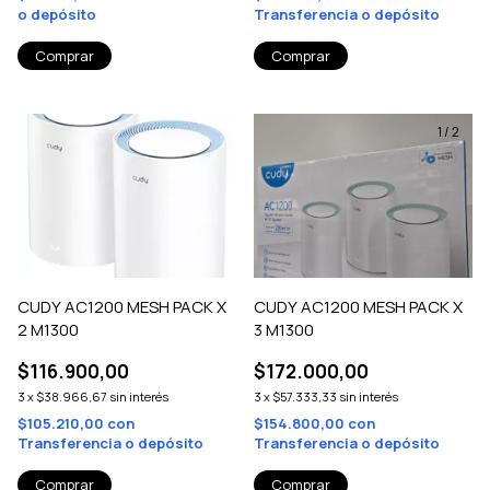
o depósito
Transferencia o depósito
1
/
2
CUDY AC1200 MESH PACK X
CUDY AC1200 MESH PACK X
2 M1300
3 M1300
$116.900,00
$172.000,00
3
x
$38.966,67
sin interés
3
x
$57.333,33
sin interés
$105.210,00
con
$154.800,00
con
Transferencia o depósito
Transferencia o depósito