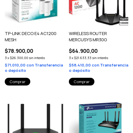
TP-LINK DECO E4 AC1200
WIRELESS ROUTER
MESH
MERCUSYS MR30G
$78.900,00
$64.900,00
3
x
$26.300,00
sin interés
3
x
$21.633,33
sin interés
$71.010,00
con
Transferencia
$58.410,00
con
Transferencia
o depósito
o depósito