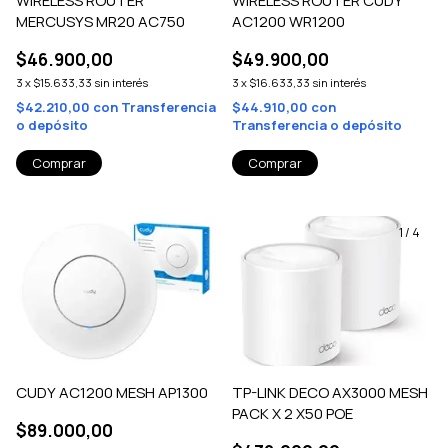
WIRELESS ROUTER
WIRELESS ROUTER CUDY
MERCUSYS MR20 AC750
AC1200 WR1200
$46.900,00
$49.900,00
3
x
$15.633,33
sin interés
3
x
$16.633,33
sin interés
$42.210,00
con
Transferencia
$44.910,00
con
o depósito
Transferencia o depósito
1
/
4
CUDY AC1200 MESH AP1300
TP-LINK DECO AX3000 MESH
PACK X 2 X50 POE
$89.000,00