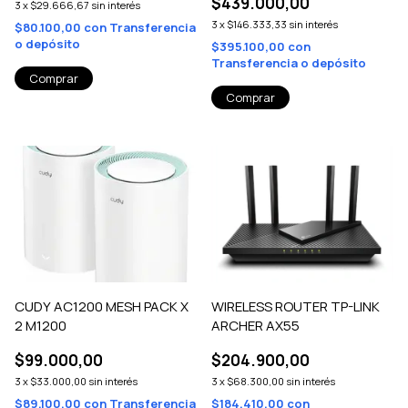
$439.000,00
3
x
$29.666,67
sin interés
3
x
$146.333,33
sin interés
$80.100,00
con
Transferencia
o depósito
$395.100,00
con
Transferencia o depósito
CUDY AC1200 MESH PACK X
WIRELESS ROUTER TP-LINK
2 M1200
ARCHER AX55
$99.000,00
$204.900,00
3
x
$33.000,00
sin interés
3
x
$68.300,00
sin interés
$89.100,00
con
Transferencia
$184.410,00
con