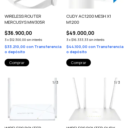
WIRELESS ROUTER
CUDY AC1200 MESH X1
MERCUSYS MW305R
M1200
$36.900,00
$49.000,00
3
x
$12.300,00
sin interés
3
x
$16.333,33
sin interés
$33.210,00
con
Transferencia
$44.100,00
con
Transferencia
o depósito
o depósito
1
/
3
1
/
3