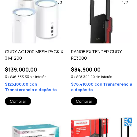
1
/
3
1
/
2
CUDY AC1200 MESH PACK X
RANGE EXTENDER CUDY
3 M1200
RE3000
$139.000,00
$84.900,00
3
x
$46.333,33
sin interés
3
x
$28.300,00
sin interés
$125.100,00
con
$76.410,00
con
Transferencia
Transferencia o depósito
o depósito