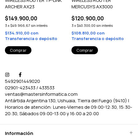
WIRELESS ROUTER TP-LINK
WIRELESS ROUTER
ARCHER AX23
MERCUSYS AX3000
$149.900,00
$120.900,00
3
x
$49.966,67
sin interés
3
x
$40.300,00
sin interés
$134.910,00
con
$108.810,00
con
Transferencia o depósito
Transferencia o depósito
5492901449020
02901-423433 / 433533
ventas@mastersinformatica.com
Antártida Argentina 130, Ushuaia, Tierra del Fuego (9410) |
Horarios de atención: Lunes-Viernes de 09:00-12:30, 15:30-
20:30, Sábados 09:00-13:00 y 16:00 a 20:00
Información