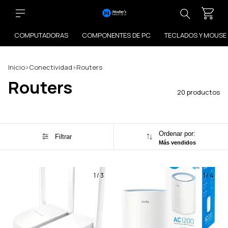
COMPUTADORAS
COMPONENTES DE PC
TECLADOS Y MOUSE
Inicio
>
Conectividad
>
Routers
Routers
20 productos
Ordenar por:
Filtrar
Más vendidos
1
/
3
1
/
4