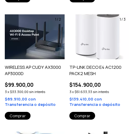
1
/
2
1
/
3
WIRELESS AP CUDY AX3000
TP-LINK DECO E4 AC1200
AP3000D
PACK2 MESH
$99.900,00
$154.900,00
3
x
$33.300,00
sin interés
3
x
$51.633,33
sin interés
$89.910,00
con
$139.410,00
con
Transferencia o depósito
Transferencia o depósito